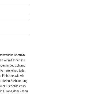
chaftliche Konflikte
n wir mit Ihnen ins
eden in Deutschland
tiven Workshop laden
 Einblicke, wie wir
altfreien Aushandlung
iler Friedensdienst)
n in Europa, dem Nahen