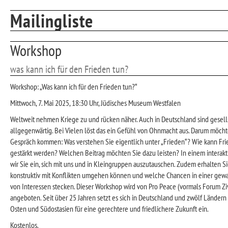
Mailingliste
Workshop
was kann ich für den Frieden tun?
Workshop: „Was kann ich für den Frieden tun?“
Mittwoch, 7. Mai 2025, 18:30 Uhr, Jüdisches Museum Westfalen
Weltweit nehmen Kriege zu und rücken näher. Auch in Deutschland sind gesells
allgegenwärtig. Bei Vielen löst das ein Gefühl von Ohnmacht aus. Darum möchte
Gespräch kommen: Was verstehen Sie eigentlich unter „Frieden“? Wie kann Fri
gestärkt werden? Welchen Beitrag möchten Sie dazu leisten? In einem interak
wir Sie ein, sich mit uns und in Kleingruppen auszutauschen. Zudem erhalten Sie
konstruktiv mit Konflikten umgehen können und welche Chancen in einer gew
von Interessen stecken. Dieser Workshop wird von Pro Peace (vormals Forum Ziv
angeboten. Seit über 25 Jahren setzt es sich in Deutschland und zwölf Länder
Osten und Südostasien für eine gerechtere und friedlichere Zukunft ein.
Kostenlos.