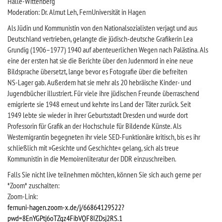
Halle-Wittenberg
Moderation: Dr. Almut Leh, FernUniversität in Hagen
Als Jüdin und Kommunistin von den Nationalsozialisten verjagt und aus
Deutschland vertrieben, gelangte die jüdisch-deutsche Grafikerin Lea
Grundig (1906–1977) 1940 auf abenteuerlichen Wegen nach Palästina. Als
eine der ersten hat sie die Berichte über den Judenmord in eine neue
Bildsprache übersetzt, lange bevor es Fotografie über die befreiten
NS-Lager gab. Außerdem hat sie mehr als 20 hebräische Kinder- und
Jugendbücher illustriert. Für viele ihre jüdischen Freunde überraschend
emigrierte sie 1948 erneut und kehrte ins Land der Täter zurück. Seit
1949 lebte sie wieder in ihrer Geburtsstadt Dresden und wurde dort
Professorin für Grafik an der Hochschule für Bildende Künste. Als
Westemigrantin begegneten ihr viele SED-Funktionäre kritisch, bis es ihr
schließlich mit »Gesichte und Geschichte« gelang, sich als treue
Kommunistin in die Memoirenliteratur der DDR einzuschreiben.
Falls Sie nicht live teilnehmen möchten, können Sie sich auch gerne per
*Zoom* zuschalten:
Zoom-Link:
fernuni-hagen.zoom-x.de/j/66864129522?
pwd=8EnYGPtj6oTZgz4FibVQF8IZDsj2RS.1