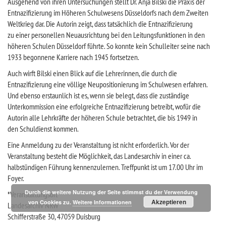
Ausgehend von ihren Untersuchungen stellt Dr. Anja Bilski die Praxis der
Entnazifizierung im Höheren Schulwesens Düsseldorfs nach dem Zweiten
Weltkrieg dar. Die Autorin zeigt, dass tatsächlich die Entnazifizierung
zu einer personellen Neuausrichtung bei den Leitungsfunktionen in den
höheren Schulen Düsseldorf führte. So konnte kein Schulleiter seine nach
1933 begonnene Karriere nach 1945 fortsetzen.
Auch wirft Bilski einen Blick auf die Lehrerinnen, die durch die
Entnazifizierung eine völlige Neupositionierung im Schulwesen erfahren.
Und ebenso erstaunlich ist es, wenn sie belegt, dass die zuständige
Unterkommission eine erfolgreiche Entnazifizierung betreibt, wofür die
Autorin alle Lehrkräfte der höheren Schule betrachtet, die bis 1949 in
den Schuldienst kommen.
Eine Anmeldung zu der Veranstaltung ist nicht erforderlich. Vor der
Veranstaltung besteht die Möglichkeit, das Landesarchiv in einer ca.
halbstündigen Führung kennenzulernen. Treffpunkt ist um 17.00 Uhr im
Foyer.
Durch die weitere Nutzung der Seite stimmst du der Verwendung
*Veranstaltungsort*
Akzeptieren
von Cookies zu.
Weitere Informationen
Landesarchiv NRW
Schifferstraße 30, 47059 Duisburg