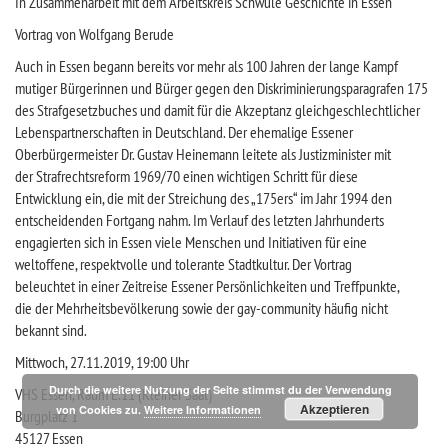
In Zusammenarbeit mit dem Arbeitskreis Schwule Geschichte in Essen
Vortrag von Wolfgang Berude
Auch in Essen begann bereits vor mehr als 100 Jahren der lange Kampf
mutiger Bürgerinnen und Bürger gegen den Diskriminierungsparagrafen 175
des Strafgesetzbuches und damit für die Akzeptanz gleichgeschlechtlicher
Lebenspartnerschaften in Deutschland. Der ehemalige Essener
Oberbürgermeister Dr. Gustav Heinemann leitete als Justizminister mit
der Strafrechtsreform 1969/70 einen wichtigen Schritt für diese
Entwicklung ein, die mit der Streichung des „175ers“ im Jahr 1994 den
entscheidenden Fortgang nahm. Im Verlauf des letzten Jahrhunderts
engagierten sich in Essen viele Menschen und Initiativen für eine
weltoffene, respektvolle und tolerante Stadtkultur. Der Vortrag
beleuchtet in einer Zeitreise Essener Persönlichkeiten und Treffpunkte,
die der Mehrheitsbevölkerung sowie der gay-community häufig nicht
bekannt sind.
Mittwoch, 27.11.2019, 19:00 Uhr
Durch die weitere Nutzung der Seite stimmst du der Verwendung
VHS Essen, Raum E.11 (Kleiner Saal)
Akzeptieren
von Cookies zu.
Weitere Informationen
Burgplatz 1
45127 Essen