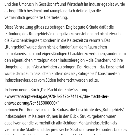
und den Umbruch in Gesellschaft und Wirtschaft im Industriegebiet wurde
es begrifflich bestimmt und raumplanerisch definiert, so die
vermeintlich gesicherte Überlieferung.
Diese Vorstellung gilt es zu befragen. Es gibt gute Gründe dafür, die
‚Erfindung des Ruhrgebiets‘ ex negativo zu verstehen und nicht etwa in
die Zwischenkriegszeit, sondern in die Kaiserzeit zu verorten. Das
„Ruhrgebiet“ wurde dann nicht ‚erfunden‘, um dem Raum einen
raumplanerischen und eigenständigen Charakter zu verleihen, sondern um
den eigentlichen Mittelpunkt der Industrieregion – die Emscher und ihre
Umgebung – zum Verschwinden zu bringen. Der Norden – das Emschertal –
wurde damit zum hässlichen Entlein des als „Ruhrgebiet“ konstruierten
Industriereviers, das vom Süden beherrscht werden sollte.
In ihrem neuen Buch „Die Macht der Entwässerung
<
www.transcript-verlag.de/978-3-8376-7431-6/die-macht-der-
entwaesserung/?c=313000000
>“
nehmen Prof. Roelevink und Dr. Budrass die Geschichte des „Ruhrgebiets“,
insbesondere im Kaiserreich, neu in den Blick. Strukturgebend waren
dabei weniger die vermeintlich allmächtigen Montanindustriellen als
vielmehr die Städte und der preußische Staat und seine Behörden. Und das