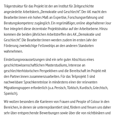
Trägerstruktur für das Projekt ist der am Institut für Zeitgeschichte
angesiedelte Arbeitskreis „Demokratie und Geschlecht“. Der AK macht den
Bearbeiter:innen ein hohes Maß an Expertise, Forschungserfahrung und
Beratungskompetenz zugänglich. Ein regelmäßiger, online abgehaltener Jour
fixe integriert diese dezentrale Projektstruktur auf der Arbeitsebene. Hinzu
kommen die beiden jährlichen Arbeitstreffen des AK „Demokratie und
Geschlecht“. Die Bearbeiter:innen werden zudem im ersten Jahr der
Förderung zweiwöchige Fellowships an den anderen Standorten
wahrnehmen.
Einstellungsvoraussetzungen sind ein sehr guter Abschluss eines
geschichtswissenschaftlichen Masterstudiums, Interesse an
geschlechterhistorischen Perspektiven und die Bereitschaft im Projekt mit
den Partner:innen zusammenzuarbeiten. Für das Teilprojekt 3 sind
nachweisbare Sprachkenntnisse in mindestens einer der relevanten
Migrationsgruppen erforderlich (u.a. Persisch, Türkisch, Kurdisch, Griechisch,
Spanisch).
Wir wollen besonders die Karrieren von Frauen und People of Colour in den
Bereichen, in denen sie unterrepräsentiert sind, fördern und freuen uns daher
sehr über entsprechende Bewerbungen sowie über die von nichtbinären und