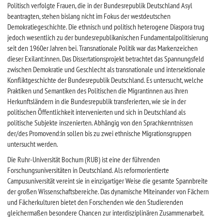
Politisch verfolgte Frauen, die in der Bundesrepublik Deutschland Asyl
beantragten, stehen bislang nicht im Fokus der westdeutschen
Demokratiegeschichte. Die ethnisch und politisch heterogene Diaspora trug
jedoch wesentlich zu der bundesrepublikanischen Fundamentalpolitisierung
seit den 1960er Jahren bei. Transnationale Politik war das Markenzeichen
dieser Exilant:innen. Das Dissertationsprojekt betrachtet das Spannungsfeld
zwischen Demokratie und Geschlecht als transnationale und intersektionale
Konfliktgeschichte der Bundesrepublik Deutschland. Es untersucht, welche
Praktiken und Semantiken des Politischen die Migrantinnen aus ihren
Herkunftsländern in die Bundesrepublik transferierten, wie sie in der
politischen Öffentlichkeit intervenierten und sich in Deutschland als
politische Subjekte inszenierten. Abhängig von den Sprachkenntnissen
der/des Promovend:in sollen bis zu zwei ethnische Migrationsgruppen
untersucht werden.
Die Ruhr-Universität Bochum (RUB) ist eine der führenden
Forschungsuniversitäten in Deutschland. Als reformorientierte
Campusuniversität vereint sie in einzigartiger Weise die gesamte Spannbreite
der großen Wissenschaftsbereiche. Das dynamische Miteinander von Fächern
und Fächerkulturen bietet den Forschenden wie den Studierenden
gleichermaßen besondere Chancen zur interdisziplinären Zusammenarbeit.