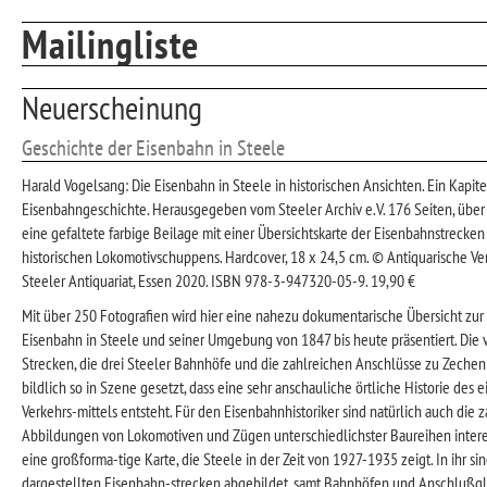
Mailingliste
Neuerscheinung
Geschichte der Eisenbahn in Steele
Harald Vogelsang: Die Eisenbahn in Steele in historischen Ansichten. Ein Kapite
Eisenbahngeschichte. Herausgegeben vom Steeler Archiv e.V. 176 Seiten, über
eine gefaltete farbige Beilage mit einer Übersichtskarte der Eisenbahnstrecke
historischen Lokomotivschuppens. Hardcover, 18 x 24,5 cm. © Antiquarische V
Steeler Antiquariat, Essen 2020. ISBN 978-3-947320-05-9. 19,90 €
Mit über 250 Fotografien wird hier eine nahezu dokumentarische Übersicht zur
Eisenbahn in Steele und seiner Umgebung von 1847 bis heute präsentiert. Die
Strecken, die drei Steeler Bahnhöfe und die zahlreichen Anschlüsse zu Zeche
bildlich so in Szene gesetzt, dass eine sehr anschauliche örtliche Historie des e
Verkehrs-mittels entsteht. Für den Eisenbahnhistoriker sind natürlich auch die 
Abbildungen von Lokomotiven und Zügen unterschiedlichster Baureihen interes
eine großforma-tige Karte, die Steele in der Zeit von 1927-1935 zeigt. In ihr s
dargestellten Eisenbahn-strecken abgebildet, samt Bahnhöfen und Anschlußgle