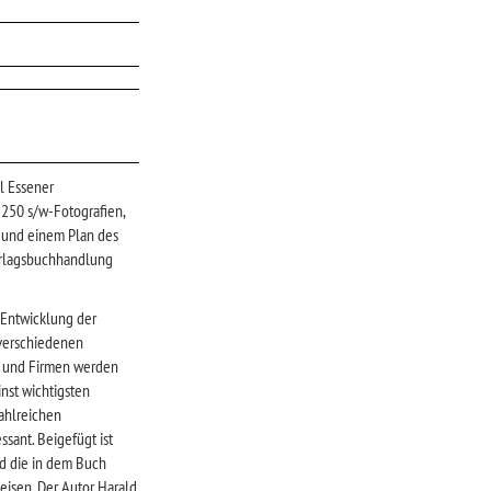
l Essener
 250 s/w-Fotografien,
n und einem Plan des
erlagsbuchhandlung
 Entwicklung der
 verschiedenen
n und Firmen werden
inst wichtigsten
zahlreichen
sant. Beigefügt ist
ind die in dem Buch
isen. Der Autor Harald