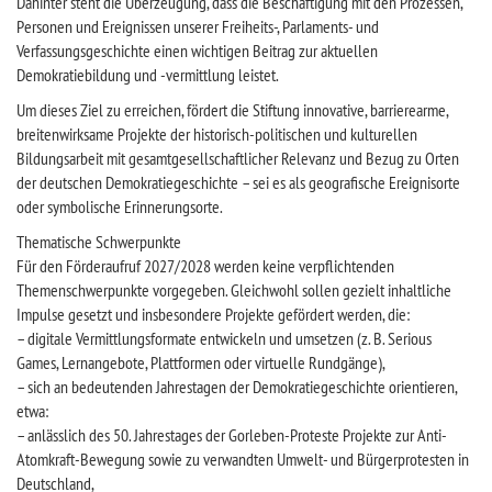
Dahinter steht die Überzeugung, dass die Beschäftigung mit den Prozessen,
Personen und Ereignissen unserer Freiheits-, Parlaments- und
Verfassungsgeschichte einen wichtigen Beitrag zur aktuellen
Demokratiebildung und -vermittlung leistet.
Um dieses Ziel zu erreichen, fördert die Stiftung innovative, barrierearme,
breitenwirksame Projekte der historisch-politischen und kulturellen
Bildungsarbeit mit gesamtgesellschaftlicher Relevanz und Bezug zu Orten
der deutschen Demokratiegeschichte – sei es als geografische Ereignisorte
oder symbolische Erinnerungsorte.
Thematische Schwerpunkte
Für den Förderaufruf 2027/2028 werden keine verpflichtenden
Themenschwerpunkte vorgegeben. Gleichwohl sollen gezielt inhaltliche
Impulse gesetzt und insbesondere Projekte gefördert werden, die:
– digitale Vermittlungsformate entwickeln und umsetzen (z. B. Serious
Games, Lernangebote, Plattformen oder virtuelle Rundgänge),
– sich an bedeutenden Jahrestagen der Demokratiegeschichte orientieren,
etwa:
– anlässlich des 50. Jahrestages der Gorleben-Proteste Projekte zur Anti-
Atomkraft-Bewegung sowie zu verwandten Umwelt- und Bürgerprotesten in
Deutschland,