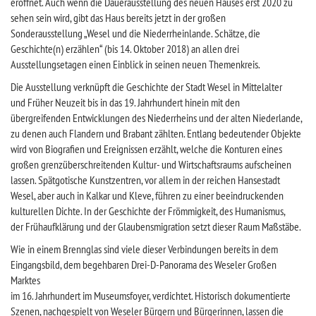
eröffnet. Auch wenn die Dauerausstellung des neuen Hauses erst 2020 zu
sehen sein wird, gibt das Haus bereits jetzt in der großen
Sonderausstellung „Wesel und die Niederrheinlande. Schätze, die
Geschichte(n) erzählen“ (bis 14. Oktober 2018) an allen drei
Ausstellungsetagen einen Einblick in seinen neuen Themenkreis.
Die Ausstellung verknüpft die Geschichte der Stadt Wesel in Mittelalter
und Früher Neuzeit bis in das 19. Jahrhundert hinein mit den
übergreifenden Entwicklungen des Niederrheins und der alten Niederlande,
zu denen auch Flandern und Brabant zählten. Entlang bedeutender Objekte
wird von Biografien und Ereignissen erzählt, welche die Konturen eines
großen grenzüberschreitenden Kultur- und Wirtschaftsraums aufscheinen
lassen. Spätgotische Kunstzentren, vor allem in der reichen Hansestadt
Wesel, aber auch in Kalkar und Kleve, führen zu einer beeindruckenden
kulturellen Dichte. In der Geschichte der Frömmigkeit, des Humanismus,
der Frühaufklärung und der Glaubensmigration setzt dieser Raum Maßstäbe.
Wie in einem Brennglas sind viele dieser Verbindungen bereits in dem
Eingangsbild, dem begehbaren Drei-D-Panorama des Weseler Großen
Marktes
im 16. Jahrhundert im Museumsfoyer, verdichtet. Historisch dokumentierte
Szenen, nachgespielt von Weseler Bürgern und Bürgerinnen, lassen die