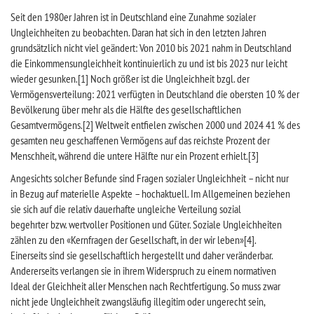
Seit den 1980er Jahren ist in Deutschland eine Zunahme sozialer
Ungleichheiten zu beobachten. Daran hat sich in den letzten Jahren
grundsätzlich nicht viel geändert: Von 2010 bis 2021 nahm in Deutschland
die Einkommensungleichheit kontinuierlich zu und ist bis 2023 nur leicht
wieder gesunken.[1] Noch größer ist die Ungleichheit bzgl. der
Vermögensverteilung: 2021 verfügten in Deutschland die obersten 10 % der
Bevölkerung über mehr als die Hälfte des gesellschaftlichen
Gesamtvermögens.[2] Weltweit entfielen zwischen 2000 und 2024 41 % des
gesamten neu geschaffenen Vermögens auf das reichste Prozent der
Menschheit, während die untere Hälfte nur ein Prozent erhielt.[3]
Angesichts solcher Befunde sind Fragen sozialer Ungleichheit – nicht nur
in Bezug auf materielle Aspekte – hochaktuell. Im Allgemeinen beziehen
sie sich auf die relativ dauerhafte ungleiche Verteilung sozial
begehrter bzw. wertvoller Positionen und Güter. Soziale Ungleichheiten
zählen zu den «Kernfragen der Gesellschaft, in der wir leben»[4].
Einerseits sind sie gesellschaftlich hergestellt und daher veränderbar.
Andererseits verlangen sie in ihrem Widerspruch zu einem normativen
Ideal der Gleichheit aller Menschen nach Rechtfertigung. So muss zwar
nicht jede Ungleichheit zwangsläufig illegitim oder ungerecht sein,