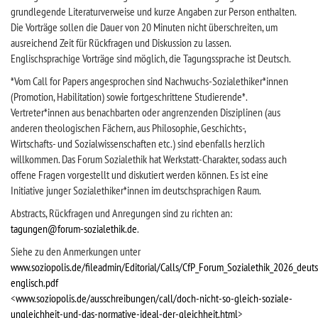
grundlegende Literaturverweise und kurze Angaben zur Person enthalten.
Die Vorträge sollen die Dauer von 20 Minuten nicht überschreiten, um
ausreichend Zeit für Rückfragen und Diskussion zu lassen.
Englischsprachige Vorträge sind möglich, die Tagungssprache ist Deutsch.
*Vom Call for Papers angesprochen sind Nachwuchs-Sozialethiker*innen
(Promotion, Habilitation) sowie fortgeschrittene Studierende*.
Vertreter*innen aus benachbarten oder angrenzenden Disziplinen (aus
anderen theologischen Fächern, aus Philosophie, Geschichts-,
Wirtschafts- und Sozialwissenschaften etc.) sind ebenfalls herzlich
willkommen. Das Forum Sozialethik hat Werkstatt-Charakter, sodass auch
offene Fragen vorgestellt und diskutiert werden können. Es ist eine
Initiative junger Sozialethiker*innen im deutschsprachigen Raum.
Abstracts, Rückfragen und Anregungen sind zu richten an:
tagungen@forum-sozialethik.de
.
Siehe zu den Anmerkungen unter
www.soziopolis.de/fileadmin/Editorial/Calls/CfP_Forum_Sozialethik_2026_deut
englisch.pdf
<
www.soziopolis.de/ausschreibungen/call/doch-nicht-so-gleich-soziale-
ungleichheit-und-das-normative-ideal-der-gleichheit.html
>