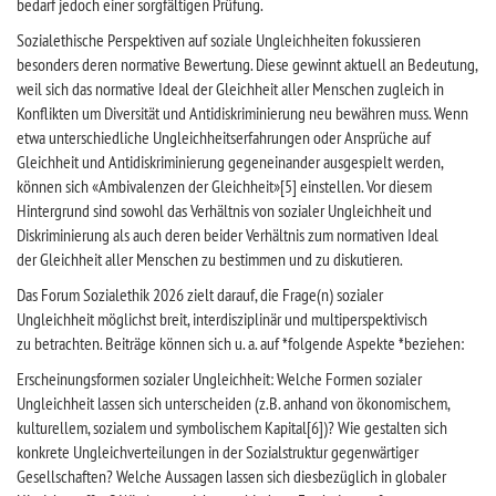
bedarf jedoch einer sorgfältigen Prüfung.
Sozialethische Perspektiven auf soziale Ungleichheiten fokussieren
besonders deren normative Bewertung. Diese gewinnt aktuell an Bedeutung,
weil sich das normative Ideal der Gleichheit aller Menschen zugleich in
Konflikten um Diversität und Antidiskriminierung neu bewähren muss. Wenn
etwa unterschiedliche Ungleichheitserfahrungen oder Ansprüche auf
Gleichheit und Antidiskriminierung gegeneinander ausgespielt werden,
können sich «Ambivalenzen der Gleichheit»[5] einstellen. Vor diesem
Hintergrund sind sowohl das Verhältnis von sozialer Ungleichheit und
Diskriminierung als auch deren beider Verhältnis zum normativen Ideal
der Gleichheit aller Menschen zu bestimmen und zu diskutieren.
Das Forum Sozialethik 2026 zielt darauf, die Frage(n) sozialer
Ungleichheit möglichst breit, interdisziplinär und multiperspektivisch
zu betrachten. Beiträge können sich u. a. auf *folgende Aspekte *beziehen:
Erscheinungsformen sozialer Ungleichheit: Welche Formen sozialer
Ungleichheit lassen sich unterscheiden (z.B. anhand von ökonomischem,
kulturellem, sozialem und symbolischem Kapital[6])? Wie gestalten sich
konkrete Ungleichverteilungen in der Sozialstruktur gegenwärtiger
Gesellschaften? Welche Aussagen lassen sich diesbezüglich in globaler