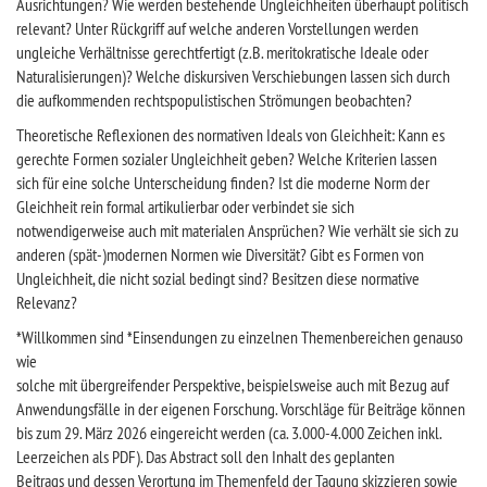
Ausrichtungen? Wie werden bestehende Ungleichheiten überhaupt politisch
relevant? Unter Rückgriff auf welche anderen Vorstellungen werden
ungleiche Verhältnisse gerechtfertigt (z.B. meritokratische Ideale oder
Naturalisierungen)? Welche diskursiven Verschiebungen lassen sich durch
die aufkommenden rechtspopulistischen Strömungen beobachten?
Theoretische Reflexionen des normativen Ideals von Gleichheit: Kann es
gerechte Formen sozialer Ungleichheit geben? Welche Kriterien lassen
sich für eine solche Unterscheidung finden? Ist die moderne Norm der
Gleichheit rein formal artikulierbar oder verbindet sie sich
notwendigerweise auch mit materialen Ansprüchen? Wie verhält sie sich zu
anderen (spät-)modernen Normen wie Diversität? Gibt es Formen von
Ungleichheit, die nicht sozial bedingt sind? Besitzen diese normative
Relevanz?
*Willkommen sind *Einsendungen zu einzelnen Themenbereichen genauso
wie
solche mit übergreifender Perspektive, beispielsweise auch mit Bezug auf
Anwendungsfälle in der eigenen Forschung. Vorschläge für Beiträge können
bis zum 29. März 2026 eingereicht werden (ca. 3.000-4.000 Zeichen inkl.
Leerzeichen als PDF). Das Abstract soll den Inhalt des geplanten
Beitrags und dessen Verortung im Themenfeld der Tagung skizzieren sowie