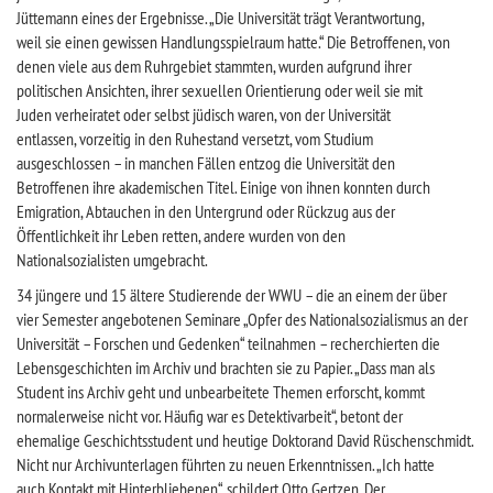
Jüttemann eines der Ergebnisse. „Die Universität trägt Verantwortung,
weil sie einen gewissen Handlungsspielraum hatte.“ Die Betroffenen, von
denen viele aus dem Ruhrgebiet stammten, wurden aufgrund ihrer
politischen Ansichten, ihrer sexuellen Orientierung oder weil sie mit
Juden verheiratet oder selbst jüdisch waren, von der Universität
entlassen, vorzeitig in den Ruhestand versetzt, vom Studium
ausgeschlossen – in manchen Fällen entzog die Universität den
Betroffenen ihre akademischen Titel. Einige von ihnen konnten durch
Emigration, Abtauchen in den Untergrund oder Rückzug aus der
Öffentlichkeit ihr Leben retten, andere wurden von den
Nationalsozialisten umgebracht.
34 jüngere und 15 ältere Studierende der WWU – die an einem der über
vier Semester angebotenen Seminare „Opfer des Nationalsozialismus an der
Universität – Forschen und Gedenken“ teilnahmen – recherchierten die
Lebensgeschichten im Archiv und brachten sie zu Papier. „Dass man als
Student ins Archiv geht und unbearbeitete Themen erforscht, kommt
normalerweise nicht vor. Häufig war es Detektivarbeit“, betont der
ehemalige Geschichtsstudent und heutige Doktorand David Rüschenschmidt.
Nicht nur Archivunterlagen führten zu neuen Erkenntnissen. „Ich hatte
auch Kontakt mit Hinterbliebenen“, schildert Otto Gertzen. Der