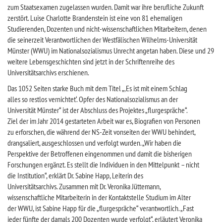
zum Staatsexamen zugelassen wurden. Damit war ihre berufliche Zukunft
zerstört. Luise Charlotte Brandenstein ist eine von 81 ehemaligen
Studierenden, Dozenten und nicht-wissenschaftlichen Mitarbeitern, denen
die seinerzeit Verantwortlichen der Westfälischen Wilhelms-Universität
Münster (WWU) im Nationalsozialismus Unrecht angetan haben. Diese und 29
weitere Lebensgeschichten sind jetzt in der Schriftenreihe des
Universitätsarchivs erschienen.
Das 1052 Seiten starke Buch mit dem Titel „‚Es ist mit einem Schlag
alles so restlos vernichtet‘. Opfer des Nationalsozialismus an der
Universität Münster“ ist der Abschluss des Projektes „flurgespräche“.
Ziel der im Jahr 2014 gestarteten Arbeit war es, Biografien von Personen
zu erforschen, die während der NS-Zeit vonseiten der WWU behindert,
drangsaliert, ausgeschlossen und verfolgt wurden. „Wir haben die
Perspektive der Betroffenen eingenommen und damit die bisherigen
Forschungen ergänzt. Es stellt die Individuen in den Mittelpunkt – nicht
die Institution“, erklärt Dr. Sabine Happ, Leiterin des
Universitätsarchivs. Zusammen mit Dr. Veronika Jüttemann,
wissenschaftliche Mitarbeiterin in der Kontaktstelle Studium im Alter
der WWU, ist Sabine Happ für die „flurgespräche“ verantwortlich. „Fast
jeder fünfte der damals 200 Dozenten wurde verfolgt“, erläutert Veronika