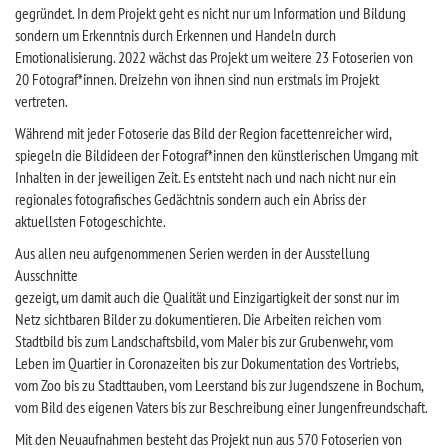
gegründet. In dem Projekt geht es nicht nur um Information und Bildung
sondern um Erkenntnis durch Erkennen und Handeln durch
Emotionalisierung. 2022 wächst das Projekt um weitere 23 Fotoserien von
20 Fotograf*innen. Dreizehn von ihnen sind nun erstmals im Projekt
vertreten.
Während mit jeder Fotoserie das Bild der Region facettenreicher wird,
spiegeln die Bildideen der Fotograf*innen den künstlerischen Umgang mit
Inhalten in der jeweiligen Zeit. Es entsteht nach und nach nicht nur ein
regionales fotografisches Gedächtnis sondern auch ein Abriss der
aktuellsten Fotogeschichte.
Aus allen neu aufgenommenen Serien werden in der Ausstellung
Ausschnitte
gezeigt, um damit auch die Qualität und Einzigartigkeit der sonst nur im
Netz sichtbaren Bilder zu dokumentieren. Die Arbeiten reichen vom
Stadtbild bis zum Landschaftsbild, vom Maler bis zur Grubenwehr, vom
Leben im Quartier in Coronazeiten bis zur Dokumentation des Vortriebs,
vom Zoo bis zu Stadttauben, vom Leerstand bis zur Jugendszene in Bochum,
vom Bild des eigenen Vaters bis zur Beschreibung einer Jungenfreundschaft.
Mit den Neuaufnahmen besteht das Projekt nun aus 570 Fotoserien von