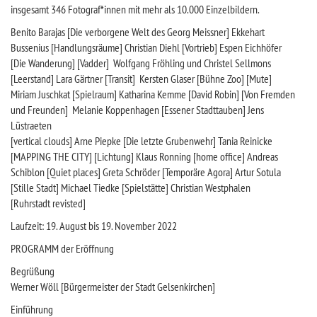
insgesamt 346 Fotograf*innen mit mehr als 10.000 Einzelbildern.
Benito Barajas [Die verborgene Welt des Georg Meissner] Ekkehart
Bussenius [Handlungsräume] Christian Diehl [Vortrieb] Espen Eichhöfer
[Die Wanderung] [Vadder] Wolfgang Fröhling und Christel Sellmons
[Leerstand] Lara Gärtner [Transit] Kersten Glaser [Bühne Zoo] [Mute]
Miriam Juschkat [Spielraum] Katharina Kemme [David Robin] [Von Fremden
und Freunden] Melanie Koppenhagen [Essener Stadttauben] Jens
Lüstraeten
[vertical clouds] Arne Piepke [Die letzte Grubenwehr] Tania Reinicke
[MAPPING THE CITY] [Lichtung] Klaus Ronning [home office] Andreas
Schiblon [Quiet places] Greta Schröder [Temporäre Agora] Artur Sotula
[Stille Stadt] Michael Tiedke [Spielstätte] Christian Westphalen
[Ruhrstadt revisted]
Laufzeit: 19. August bis 19. November 2022
PROGRAMM der Eröffnung
Begrüßung
Werner Wöll [Bürgermeister der Stadt Gelsenkirchen]
Einführung