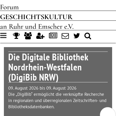
Forum
GESCHICHTSKULTUR
an Ruhr und Emscher e.V.
Toggle
navigation
Die Digitale Bibliothek
Nordrhein-Westfalen
(DigiBib NRW)
09. August 2026 bis 09. August 2026
Die „DigiBib“ ermöglicht die verknüpfte Recherche
in regionalen und überregionalen Zeitschriften- und
Bibliotheksdatenbanken.