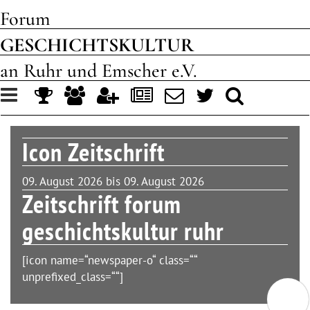
Forum
GESCHICHTSKULTUR
an Ruhr und Emscher e.V.
Toggle
navigation
Icon Zeitschrift
09. August 2026 bis 09. August 2026
Zeitschrift forum
geschichtskultur ruhr
[icon name=“newspaper-o“ class=““
unprefixed_class=““]