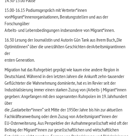
14.30-15.00 Pause
15.00-16.15 Podiumsgespräch mit Vertreter*innen
vonMigrant*innenorganisationen, Beratungsstellen und aus der
Forschungüber
Arbeits- und Lebensbedingungen insbesondere von Migrant*innen.
16.30 Lesung der Journalistin und Autorin Gün Tank aus ihrem Buch„Die
Optimistinnen“ über die unerzählten Geschichten derArbeitsmigrantinnen
der
ersten Generation.
Migration hat das Ruhrgebiet geprägt wie kaum eine andere Region in
Deutschland. Während in den letzten Jahren die Ankunft zehn-tausender
Geflüchteter die Wahrnehmung dominierte, hat es im Revier seit der
Industrialisierung immer einen starken Zuzug von (Arbeits-) Migrant*innen
gegeben: Angefangen mit den sogenannten Ruhrpolen im 19. Jahrhundert
über
die „Gastarbeiter*innen“ seit Mitte der 1950er Jahre bis hin zur aktuellen
Fachkräfteanwerbung oder dem Zuzug von Arbeitsmigrant*innen der
EU-Osterweiterung. Aus Perspektive der Aufnahmegesellschaft wird oft der
Beitrag der Migrant*innen zur gesellschaftlichen und wirtschaftlichen