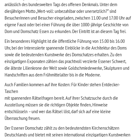
anlässlich des bundesweiten Tags des offenen Denkmals. Unter dem
diesjährigen Motto „Wert-voll: unbezahlbar oder unersetzlich?“ sind
Besucherinnen und Besucher eingeladen, zwischen 11.00 und 17.00 Uhr auf
eigene Faust oder bei einer Führung die über 1000-jährige Geschichte von
Dom und Domschatz Essen zu erkunden. Der Eintritt ist an diesem Tag frei.
Ein besonderes Highlight ist die öffentliche Führung von 15.00 bis 16.00
Uhr, bei der Interessierte spannende Einblicke in die Architektur des Doms
sowie die bedeutenden Kunstwerke des Domschatzes erhalten. Zu den
einzigartigen Exponaten zählen das prachtvoll verzierte Essener Schwert,
die älteste Lilienkrone der Welt sowie Goldschmiedewerke, Skulpturen und
Handschriften aus dem Frühmittelalter bis in die Moderne.
Auch Familien kommen auf ihre Kosten: Für Kinder stehen Entdecker-
Taschen
mit spannenden Rätselfragen bereit. Auf ihrer Schatzsuche durch die
Ausstellung müssen sie die richtigen Objekte finden, Hinweise
entschlüsseln – und wer das Rätsel löst, darf sich auf eine kleine
Überraschung freuen.
Der Essener Domschatz zählt zu den bedeutendsten Kirchenschätzen
Deutschlands und bietet mit seinen international einzigartigen Kunstwerken